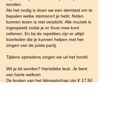
worden.
Als het nodig is doen we een stemtest om te
bepalen welke stemsoort je hebt. Noten
kunnen lezen is niet verplicht. Alle muziek is
ingespeeld zodat je er thuis mee kunt
oefenen. En bij de repetities zijn er altijd
koorleden die je kunnen helpen met het
zingen van de juiste partij.
Tijdens optredens zingen we uit het hoofd.
Wil je lid worden? Hartstikke leuk. Je bent
van harte welkom.
De kosten van het lidmaatschap zijn € 17,50
per maand , vooraf per kwartaal, half jaar of
jaar te voldoen.
Met een ooievaarspas kom je in
aanmerking voor korting.
Wil je meer weten of lid worden? Vul het
contactformulier in en we nemen z.s.m.
contact met je op.