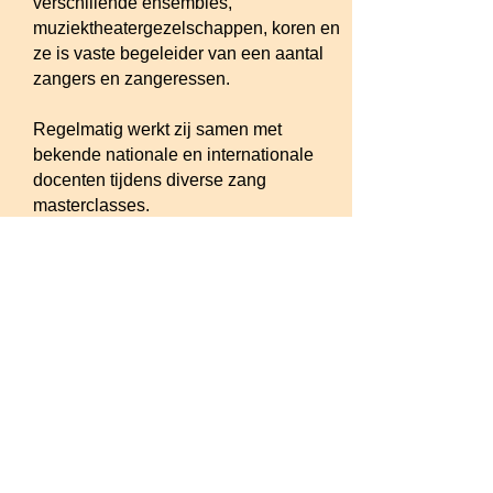
verschillende ensembles,
muziektheatergezelschappen, koren en
ze is vaste begeleider van een aantal
zangers en zangeressen.
Regelmatig werkt zij samen met
bekende nationale en internationale
docenten tijdens diverse zang
masterclasses.
Momenteel is Monique, naast Vocal
Joy, ook werkzaam bij gemengd koor
Appassionato in Leiderdorp en bij The
S(w)inging Company in Zoetermeer.
© 2026 by Vocal Joy